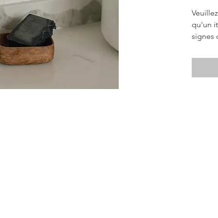
Veuille
qu'un i
signes 