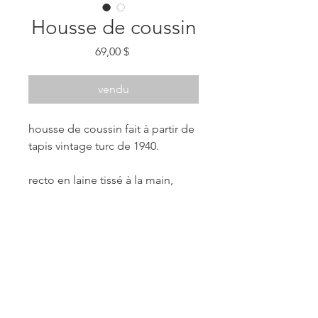
Housse de coussin
Prix
69,00 $
vendu
housse de coussin fait à partir de
tapis vintage turc de 1940.
recto en laine tissé à la main,
verso en cotton avec fermeture
éclaire
origine: turquie
format: 12" x 24" - les dimensions
peuvent légerement variées
** housse seulement, insertion