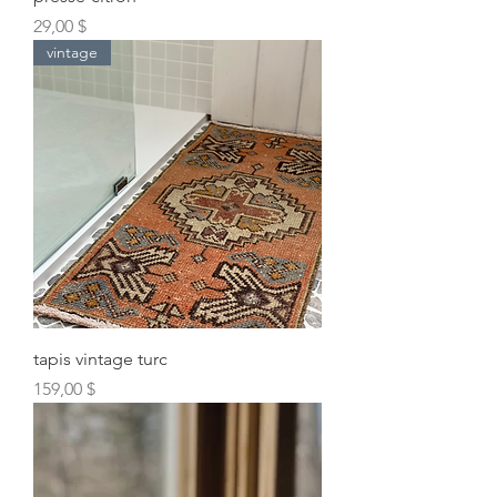
Prix
29,00 $
vintage
tapis vintage turc
Prix
159,00 $