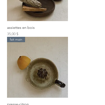
assiettes en bois
Prix
35,00 $
fait main
presse-citron