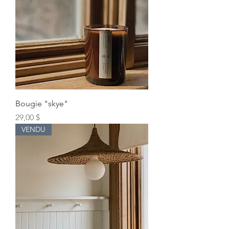
Bougie "skye"
Prix
29,00 $
VENDU